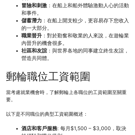
冒險和刺激
：在船上和船外體驗激動人心的活動
和事件。
儲蓄潛力
：在船上開支較少，更容易存下您收入
的一大部分。
職業晉升
：對於勤奮和敬業的人來說，在遊輪業
內晉升的機會很多。
社區和友誼
：與世界各地的同事建立終生友誼，
營造共同體。
郵輪職位工資範圍
當考慮就業機會時，了解郵輪上各職位的工資範圍至關重
要。
以下是不同職位的典型工資範圍概述：
酒店和客戶服務
: 每月$1,500 – $3,000，取決