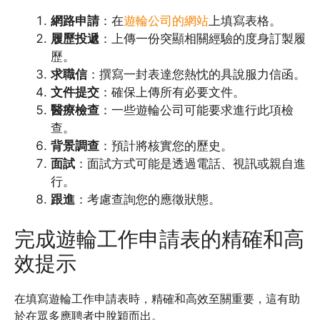
網路申請
：在
遊輪公司的網站
上填寫表格。
履歷投遞
：上傳一份突顯相關經驗的度身訂製履
歷。
求職信
：撰寫一封表達您熱忱的具說服力信函。
文件提交
：確保上傳所有必要文件。
醫療檢查
：一些遊輪公司可能要求進行此項檢
查。
背景調查
：預計將核實您的歷史。
面試
：面試方式可能是透過電話、視訊或親自進
行。
跟進
：考慮查詢您的應徵狀態。
完成遊輪工作申請表的精確和高
效提示
在填寫遊輪工作申請表時，精確和高效至關重要，這有助
於在眾多應聘者中脫穎而出。