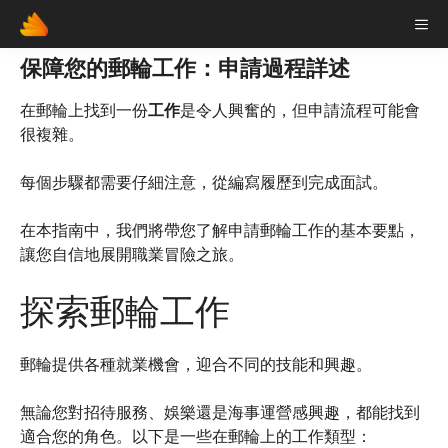
Skip
ME
to
content
保障您的郵輪工作：申請過程詳述
在郵輪上找到一份
工作
是令人興奮的，但申請流程可能會
很複雜。
每個步驟都需要仔細注意，從編寫履歷到完成面試。
在本指南中，我們將帶您了解申請郵輪工作的基本要點，
讓您自信地展開職業冒險之旅。
探索郵輪工作
郵輪提供各種就業機會，迎合不同的技能和興趣。
無論您對招待服務、娛樂還是海事運營感興趣，都能找到
適合您的角色。以下是一些在郵輪上的工作類型：