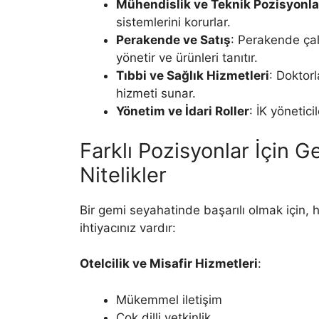
Mühendislik ve Teknik Pozisyonla
sistemlerini korurlar.
Perakende ve Satış
: Perakende çal
yönetir ve ürünleri tanıtır.
Tıbbi ve Sağlık Hizmetleri
: Doktor
hizmeti sunar.
Yönetim ve İdari Roller
: İK yönetic
Farklı Pozisyonlar İçin 
Nitelikler
Bir gemi seyahatinde başarılı olmak için, he
ihtiyacınız vardır:
Otelcilik ve Misafir Hizmetleri
:
Mükemmel iletişim
Çok dilli yetkinlik