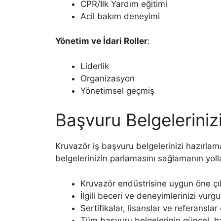
CPR/İlk Yardım eğitimi
Acil bakım deneyimi
Yönetim ve İdari Roller
:
Liderlik
Organizasyon
Yönetimsel geçmiş
Başvuru Belgeleriniz
Kruvazör iş başvuru belgelerinizi hazırlama
belgelerinizin parlamasını sağlamanın yolla
Kruvazör endüstrisine uygun öne çı
İlgili beceri ve deneyimlerinizi vurg
Sertifikalar, lisanslar ve referanslar
Tüm başvuru belgelerinin güncel, h