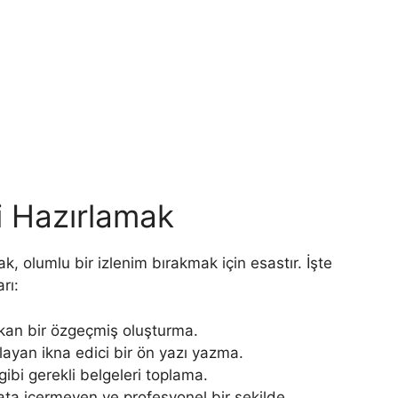
i Hazırlamak
k, olumlu bir izlenim bırakmak için esastır. İşte
rı:
kan bir özgeçmiş oluşturma.
ulayan ikna edici bir ön yazı yazma.
 gibi gerekli belgeleri toplama.
ata içermeyen ve profesyonel bir şekilde