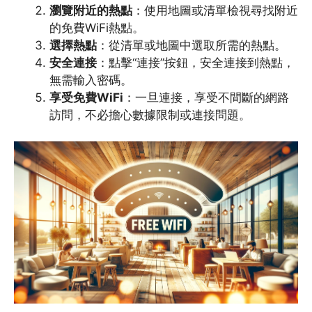
瀏覽附近的熱點
：使用地圖或清單檢視尋找附近
的免費WiFi熱點。
選擇熱點
：從清單或地圖中選取所需的熱點。
安全連接
：點擊“連接”按鈕，安全連接到熱點，
無需輸入密碼。
享受免費WiFi
：一旦連接，享受不間斷的網路
訪問，不必擔心數據限制或連接問題。