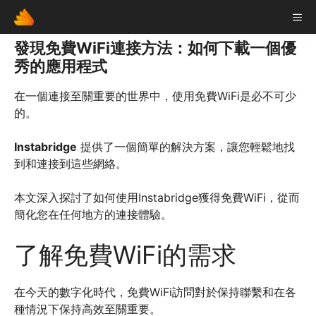
Skip
ME
to
content
發現免費WiFi連接方法：如何下載一個優
秀的應用程式
在一個連接至關重要的世界中，使用免費WiFi是必不可少
的。
Instabridge
提供了一個簡單的解決方案，讓您輕鬆地找
到和連接到這些網絡。
本文深入探討了如何使用Instabridge獲得免費WiFi，從而
簡化您在任何地方的連接體驗。
了解免費WiFi的需求
在今天的數字化時代，免費WiFi訪問對於保持聯繫和在各
種情況下保持高效至關重要。