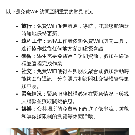
以下是免費WiFi訪問至關重要的常見情況：
旅行
：免費WiFi促進溝通，導航，並讓您能夠隨
時隨地保持更新。
遠程工作
：遠程工作者依賴免費WiFi訪問工具，
進行協作並從任何地方參加虛擬會議。
學習
：學生需要免費WiFi訪問資源，參加在線課
程並遠程完成作業。
社交
：免費WiFi使得在與朋友聚會或參加活動時
能夠進行通訊，分享照片和訪問社交媒體變得更
加容易。
緊急情況
：緊急服務機構必須在緊急情況下與親
人聯繫並獲取關鍵信息。
娛樂
：公共場所的免費WiFi改進了像串流，遊戲
和無數據限制的瀏覽等休閒活動。