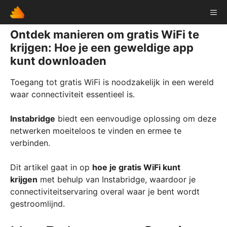
Skip
ME
to
content
Ontdek manieren om gratis WiFi te
krijgen: Hoe je een geweldige app
kunt downloaden
Toegang tot gratis WiFi is noodzakelijk in een wereld
waar connectiviteit essentieel is.
Instabridge
biedt een eenvoudige oplossing om deze
netwerken moeiteloos te vinden en ermee te
verbinden.
Dit artikel gaat in op
hoe je gratis WiFi kunt
krijgen
met behulp van Instabridge, waardoor je
connectiviteitservaring overal waar je bent wordt
gestroomlijnd.