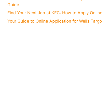
Guide
Find Your Next Job at KFC: How to Apply Online
Your Guide to Online Application for Wells Fargo
Card
Step-by-Step Online Application for Bank of
America Card
Discover How to Download a Great App for
Watching Soccer
Discover Ways to Access Free WiFi: How to
Download a Great App
Explore Career Opportunities at Subway: Learn
How to Apply
Learn How to Download TikTok Videos for Free
Food Stamps Benefits: Learn the Step-by-Step
to Apply