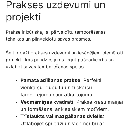
Prakses uzdevumi un
projekti
Prakse ir būtiska, lai pārvaldītu tamborēšanas
tehnikas un pilnveidotu savas prasmes.
Šeit ir daži prakses uzdevumi un iesācējiem piemēroti
projekti, kas palīdzēs jums iegūt pašpārliecību un
uzlabot savas tamborēšanas spējas.
Pamata adīšanas prakse
: Perfekti
vienkāršu, dubultu un trīskāršu
tamborējumu caur atkārtojumu.
Vecmāmiņas kvadrāti
: Prakse krāsu maiņai
un formēšanai ar klasiskiem motīviem.
Trīslaukts vai mazgāšanas dvielis
:
Uzlabojiet spriedzi un vienmērību ar