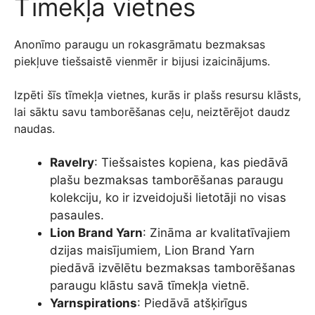
Tīmekļa vietnes
Anonīmo paraugu un rokasgrāmatu bezmaksas
piekļuve tiešsaistē vienmēr ir bijusi izaicinājums.
Izpēti šīs tīmekļa vietnes, kurās ir plašs resursu klāsts,
lai sāktu savu tamborēšanas ceļu, neiztērējot daudz
naudas.
Ravelry
: Tiešsaistes kopiena, kas piedāvā
plašu bezmaksas tamborēšanas paraugu
kolekciju, ko ir izveidojuši lietotāji no visas
pasaules.
Lion Brand Yarn
: Zināma ar kvalitatīvajiem
dzijas maisījumiem, Lion Brand Yarn
piedāvā izvēlētu bezmaksas tamborēšanas
paraugu klāstu savā tīmekļa vietnē.
Yarnspirations
: Piedāvā atšķirīgus