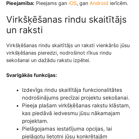
Pieejamība:
Pieejams gan
iOS
, gan
Android
ierīcēm.
Virkšķēšanas rindu skaitītājs
un raksti
Virkšķēšanas rindu skaitītājs un raksti vienkāršo jūsu
virkšķēšanas pieredzi, nodrošinot rīkus rindu
sekošanai un dažādu rakstu izpētei.
Svarīgākās funkcijas:
Izdevīgs rindu skaitītāja funkcionalitātes
nodrošinājums precīzai projektu sekošanai.
Pieeja plašam virkšķēšanas rakstu klāstam,
kas piedāvā iedvesmu jūsu nākamajam
projektam.
Pielāgojamas iestatījuma opcijas, lai
pielāgotu lietotni jūsu konkrētajām