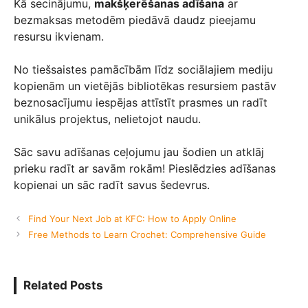
Kā secinājumu,
makšķerēšanas adīšana
ar
bezmaksas metodēm piedāvā daudz pieejamu
resursu ikvienam.
No tiešsaistes pamācībām līdz sociālajiem mediju
kopienām un vietējās bibliotēkas resursiem pastāv
beznosacījumu iespējas attīstīt prasmes un radīt
unikālus projektus, nelietojot naudu.
Sāc savu adīšanas ceļojumu jau šodien un atklāj
prieku radīt ar savām rokām! Pieslēdzies adīšanas
kopienai un sāc radīt savus šedevrus.
Find Your Next Job at KFC: How to Apply Online
Free Methods to Learn Crochet: Comprehensive Guide
Related Posts