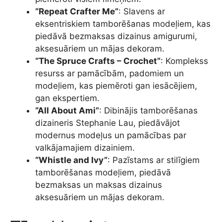
“Repeat Crafter Me”
: Slavens ar
eksentriskiem tamborēšanas modeļiem, kas
piedāvā bezmaksas dizainus amigurumi,
aksesuāriem un mājas dekoram.
“The Spruce Crafts – Crochet”
: Komplekss
resurss ar pamācībām, padomiem un
modeļiem, kas piemēroti gan iesācējiem,
gan ekspertiem.
“All About Ami”
: Dibinājis tamborēšanas
dizaineris Stephanie Lau, piedāvājot
modernus modeļus un pamācības par
valkājamajiem dizainiem.
“Whistle and Ivy”
: Pazīstams ar stilīgiem
tamborēšanas modeļiem, piedāvā
bezmaksas un maksas dizainus
aksesuāriem un mājas dekoram.