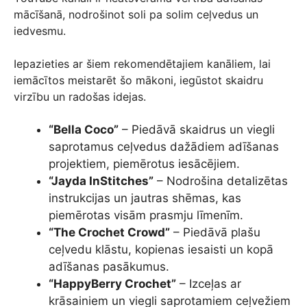
mācīšanā, nodrošinot soli pa solim ceļvedus un
iedvesmu.
Iepazieties ar šiem rekomendētajiem kanāliem, lai
iemācītos meistarēt šo mākoni, iegūstot skaidru
virzību un radošas idejas.
“Bella Coco”
– Piedāvā skaidrus un viegli
saprotamus ceļvedus dažādiem adīšanas
projektiem, piemērotus iesācējiem.
“Jayda InStitches”
– Nodrošina detalizētas
instrukcijas un jautras shēmas, kas
piemērotas visām prasmju līmenīm.
“The Crochet Crowd”
– Piedāvā plašu
ceļvedu klāstu, kopienas iesaisti un kopā
adīšanas pasākumus.
“HappyBerry Crochet”
– Izceļas ar
krāsainiem un viegli saprotamiem ceļvežiem