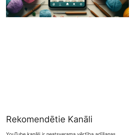
Rekomendētie Kanāli
YouTube kanāli ir neatsverama vērtība adīšanas