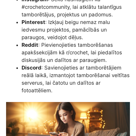
#crochetcommunity, lai atklātu talantīgus
tamborētājus, projektus un padomus.
Pinterest
: Izkļauj beigu nemaz malu
iedvesmu projektos, pamācībās un
paraugos, veidojot dēļus.
Reddit
: Pievienojieties tamborēšanas
apakšsekcijām kā r/crochet, lai piedalītos
diskusijās un dalītos ar paraugiem.
Discord
: Savienojieties ar tamborētājiem
reālā laikā, izmantojot tamborēšanai veltītas
serverus, lai čatotu un dalītos ar
fotoattēliem.