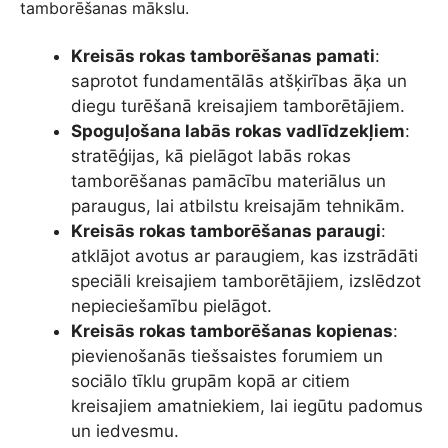
tamborēšanas mākslu.
Kreisās rokas tamborēšanas pamati
:
saprotot fundamentālās atšķirības āķa un
diegu turēšanā kreisajiem tamborētājiem.
Spoguļošana labās rokas vadlīdzekļiem
:
stratēģijas, kā pielāgot labās rokas
tamborēšanas pamācību materiālus un
paraugus, lai atbilstu kreisajām tehnikām.
Kreisās rokas tamborēšanas paraugi
:
atklājot avotus ar paraugiem, kas izstrādāti
speciāli kreisajiem tamborētājiem, izslēdzot
nepieciešamību pielāgot.
Kreisās rokas tamborēšanas kopienas
:
pievienošanās tiešsaistes forumiem un
sociālo tīklu grupām kopā ar citiem
kreisajiem amatniekiem, lai iegūtu padomus
un iedvesmu.