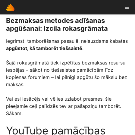
Skip
ME
to
content
Bezmaksas metodes adīšanas
apgūšanai: Izcila rokasgrāmata
Iegrimsti tamborēšanas pasaulē, nelauzdams kabatas
apgūstot, kā tamborēt tiešsaistē
.
Šajā rokasgrāmatā tiek izpētītas bezmaksas resursu
iespējas – sākot no tiešsaistes pamācībām līdz
kopienas forumiem – lai pilnīgi apgūtu šo mākslu bez
maksas.
Vai esi iesācējs vai vēlies uzlabot prasmes, šie
pieejamie ceļi palīdzēs tev ar pašapziņu tamborēt.
Sākam!
YouTube pamācības