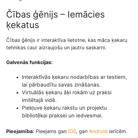
Čības ģēnijs – Iemācies
ķekatus
Čības ģēnijs ir interaktīva lietotne, kas māca ķekaru
tehnikas caur aizraujošu un jautru saskarni.
Galvenās funkcijas:
Interaktīvās ķekaru nodarbības ar testiem,
lai pārbaudītu savas zināšanas.
Virtuālās ķekaru āķi rokām uz praksi
imitētajā vidē.
Piekļuve ķekaru rakstu un projektu
bibliotēkai praksei un iedvesmai.
Pieejamība:
Pieejams gan
iOS
, gan
Android
ierīcēm.