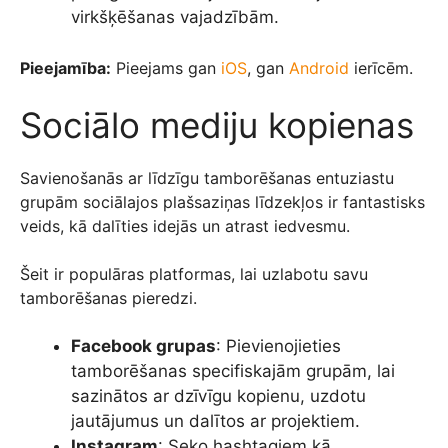
virkšķēšanas vajadzībām.
Pieejamība:
Pieejams gan
iOS
, gan
Android
ierīcēm.
Sociālo mediju kopienas
Savienošanās ar līdzīgu tamborēšanas entuziastu
grupām sociālajos plašsaziņas līdzekļos ir fantastisks
veids, kā dalīties idejās un atrast iedvesmu.
Šeit ir populāras platformas, lai uzlabotu savu
tamborēšanas pieredzi.
Facebook grupas
: Pievienojieties
tamborēšanas specifiskajām grupām, lai
sazinātos ar dzīvīgu kopienu, uzdotu
jautājumus un dalītos ar projektiem.
Instagram
: Seko hashtagiem kā