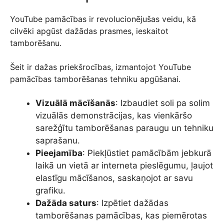
YouTube pamācības ir revolucionējušas veidu, kā
cilvēki apgūst dažādas prasmes, ieskaitot
tamborēšanu.
Šeit ir dažas priekšrocības, izmantojot YouTube
pamācības tamborēšanas tehniku apgūšanai.
Vizuālā mācīšanās
: Izbaudiet soli pa solim
vizuālās demonstrācijas, kas vienkāršo
sarežģītu tamborēšanas paraugu un tehniku
saprašanu.
Pieejamība
: Piekļūstiet pamācībām jebkurā
laikā un vietā ar interneta pieslēgumu, ļaujot
elastīgu mācīšanos, saskaņojot ar savu
grafiku.
Dažāda saturs
: Izpētiet dažādas
tamborēšanas pamācības, kas piemērotas