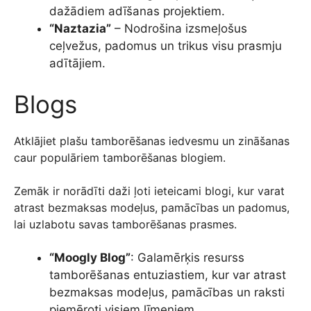
dažādiem adīšanas projektiem.
“Naztazia”
– Nodrošina izsmeļošus
ceļvežus, padomus un trikus visu prasmju
adītājiem.
Blogs
Atklājiet plašu tamborēšanas iedvesmu un zināšanas
caur populāriem tamborēšanas blogiem.
Zemāk ir norādīti daži ļoti ieteicami blogi, kur varat
atrast bezmaksas modeļus, pamācības un padomus,
lai uzlabotu savas tamborēšanas prasmes.
“Moogly Blog”
: Galamērķis resurss
tamborēšanas entuziastiem, kur var atrast
bezmaksas modeļus, pamācības un raksti
piemēroti visiem līmeņiem.