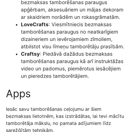
bezmaksas tamborēšanas paraugus
apģērbam, aksesuāriem un mājas dekoram
ar skaidriem norādēm un rokasgrāmatām.
LoveCrafts
: Viesmītniecis bezmaksas
tamborēšanas paraugus no neatkarīgiem
dizaineriem un ievērojamiem zīmoliem,
atbilstot visu līmeņu tamborētāju prasībām.
Craftsy
: Piedāvā dažādus bezmaksas
tamborēšanas paraugus kā arī instruktāžas
video un padomus, piemērotus iesācējiem
un pieredzes tamborētājiem.
Apps
Iesāc savu tamborēšanas ceļojumu ar šiem
bezmaksas lietotnēm, kas izstrādātas, lai tevi mācītu
tamborētāja mākslu, no pamata adījumiem līdz
sarežģītām tehnikām.