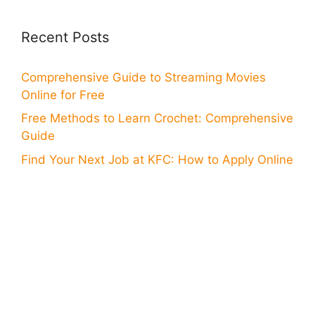
Recent Posts
Comprehensive Guide to Streaming Movies
Online for Free
Free Methods to Learn Crochet: Comprehensive
Guide
Find Your Next Job at KFC: How to Apply Online
Your Guide to Online Application for Wells Fargo
Card
Step-by-Step Online Application for Bank of
America Card
Discover How to Download a Great App for
Watching Soccer
Discover Ways to Access Free WiFi: How to