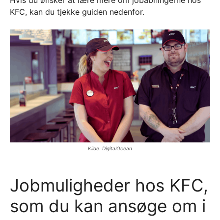
Hvis du ønsker at lære mere om jobåbningerne hos
KFC, kan du tjekke guiden nedenfor.
Kilde: DigitalOcean
Jobmuligheder hos KFC,
som du kan ansøge om i